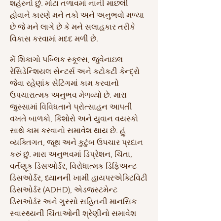
શહેરનો છું. મોટા તળાવમાં નાની માછલી
હોવાને કારણે મને તકો અને અનુભવો મળ્યા
છે જે મને લાગે છે કે મને સલાહકાર તરીકે
વિકાસ કરવામાં મદદ મળી છે.
મેં શિકાગો પબ્લિક સ્કૂલ્સ, જુવેનાઇલ
રેસિડેન્શિયલ સેન્ટર્સ અને કટોકટી કેન્દ્રો
જેવા રહેણાંક સેટિંગમાં કામ કરવાનો
ઉપચારાત્મક અનુભવ મેળવ્યો છે. મારા
જુસ્સામાં વિવિધતાને પ્રોત્સાહન આપતી
વખતે બાળકો, કિશોરો અને યુવાન વયસ્કો
સાથે કામ કરવાનો સમાવેશ થાય છે. હું
વ્યક્તિગત, જૂથ અને કુટુંબ ઉપચાર પ્રદાન
કરું છું. મારા અનુભવમાં ડિપ્રેશન, ચિંતા,
વર્તણૂક ડિસઓર્ડર, વિરોધાત્મક ડિફિઅન્ટ
ડિસઓર્ડર, ધ્યાનની ખામી હાયપરએક્ટિવિટી
ડિસઓર્ડર (ADHD), એડજસ્ટમેન્ટ
ડિસઓર્ડર અને ગુસ્સો સહિતની માનસિક
સ્વાસ્થ્યની ચિંતાઓની શ્રેણીનો સમાવેશ