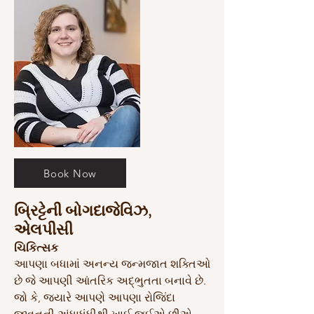
Book Now
બ્રિટ્ટેની બોગદાજેવિઝ,
એલપીસી
ચિકિત્સક
આપણા બધામાં અનન્ય જન્મજાત શક્તિઓ
છે જે આપણી આંતરિક અદ્ભુતતા બનાવે છે.
જો કે, જ્યારે આપણે આપણા રોજિંદા