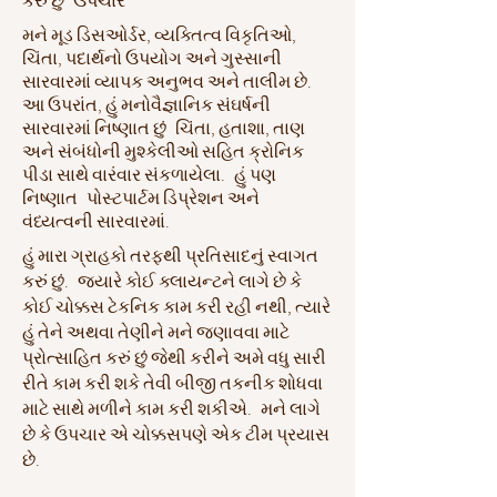
કરું છું
ઉપચાર
મને મૂડ ડિસઓર્ડર, વ્યક્તિત્વ વિકૃતિઓ,
ચિંતા, પદાર્થનો ઉપયોગ અને ગુસ્સાની
સારવારમાં વ્યાપક અનુભવ અને તાલીમ છે.
આ ઉપરાંત, હું મનોવૈજ્ઞાનિક સંઘર્ષની
સારવારમાં નિષ્ણાત છું
ચિંતા, હતાશા, તાણ
અને સંબંધોની મુશ્કેલીઓ સહિત ક્રોનિક
પીડા સાથે વારંવાર સંકળાયેલા.
હું પણ
નિષ્ણાત
પોસ્ટપાર્ટમ ડિપ્રેશન અને
વંધ્યત્વની સારવારમાં.
હું મારા ગ્રાહકો તરફથી પ્રતિસાદનું સ્વાગત
કરું છું.
જ્યારે કોઈ ક્લાયન્ટને લાગે છે કે
કોઈ ચોક્કસ ટેકનિક કામ કરી રહી નથી, ત્યારે
હું તેને અથવા તેણીને મને જણાવવા માટે
પ્રોત્સાહિત કરું છું જેથી કરીને અમે વધુ સારી
રીતે કામ કરી શકે તેવી બીજી તકનીક શોધવા
માટે સાથે મળીને કામ કરી શકીએ.
મને લાગે
છે કે ઉપચાર એ ચોક્કસપણે એક ટીમ પ્રયાસ
છે.