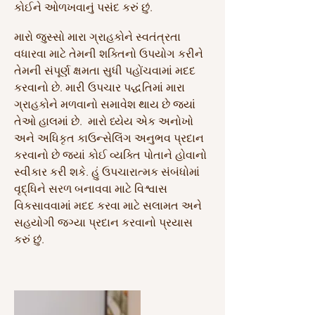
કોઈને ઓળખવાનું પસંદ કરું છું.
મારો જુસ્સો મારા ગ્રાહકોને સ્વતંત્રતા
વધારવા માટે તેમની શક્તિનો ઉપયોગ કરીને
તેમની સંપૂર્ણ ક્ષમતા સુધી પહોંચવામાં મદદ
કરવાનો છે. મારી ઉપચાર પદ્ધતિમાં મારા
ગ્રાહકોને મળવાનો સમાવેશ થાય છે જ્યાં
તેઓ હાલમાં છે.
મારો ધ્યેય એક અનોખો
અને અધિકૃત કાઉન્સેલિંગ અનુભવ પ્રદાન
કરવાનો છે જ્યાં કોઈ વ્યક્તિ પોતાને હોવાનો
સ્વીકાર કરી શકે. હું ઉપચારાત્મક સંબંધોમાં
વૃદ્ધિને સરળ બનાવવા માટે વિશ્વાસ
વિકસાવવામાં મદદ કરવા માટે સલામત અને
સહયોગી જગ્યા પ્રદાન કરવાનો પ્રયાસ
કરું છું.