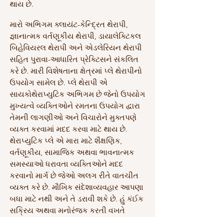
થાય છે.
મારો અભિગમ ક્લાયંટ-કેન્દ્રિત થેરાપી,
જ્ઞાનાત્મક વર્તણૂકીય થેરાપી, ડાયાલેક્ટિકલ
બિહેવિયરલ થેરાપી અને એડલેરિયન થેરાપી
સહિત પુરાવા-આધારિત પ્રેક્ટિસને સંકલિત
કરે છે. મારી વિશેષતાના ક્ષેત્રમાં પ્લે થેરાપીનો
ઉપયોગ સામેલ છે. પ્લે થેરાપી એ
સાયકોથેરાપ્યુટિક અભિગમ છે જેનો ઉપયોગ
મુખ્યત્વે વ્યક્તિઓને રમતના ઉપયોગ દ્વારા
તેમની લાગણીઓ અને વિચારોને મુક્તપણે
વ્યક્ત કરવામાં મદદ કરવા માટે થાય છે.
થેરાપ્યુટિક પ્લે એ મારા માટે શૈક્ષણિક,
વર્તણૂકીય, સામાજિક અથવા ભાવનાત્મક
સમસ્યાઓ ધરાવતા વ્યક્તિઓને મદદ
કરવાનો માર્ગ છે જેઓ અલગ રીતે વાતચીત
વ્યક્ત કરે છે. મૌખિક સંદેશાવ્યવહાર આપણા
બધા માટે નથી અને તે ડરાવી શકે છે. હું કંઈક
સક્રિય અથવા મનોરંજક કરતી વખતે