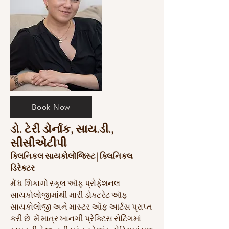
Book Now
ડો. ટેરી ડોર્નાક, સાય.ડી.,
સીસીએટીપી
ક્લિનિકલ સાયકોલોજિસ્ટ | ક્લિનિકલ
ડિરેક્ટર
મેં ધ શિકાગો સ્કૂલ ઑફ પ્રોફેશનલ
સાયકોલોજીમાંથી મારી ડોક્ટરેટ ઑફ
સાયકોલોજી અને માસ્ટર ઑફ આર્ટસ પ્રાપ્ત
કરી છે. મેં માત્ર ખાનગી પ્રેક્ટિસ સેટિંગમાં