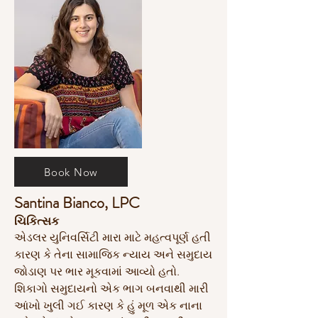
Book Now
Santina Bianco, LPC
ચિકિત્સક
એડલર યુનિવર્સિટી મારા માટે મહત્વપૂર્ણ હતી
કારણ કે તેના સામાજિક ન્યાય અને સમુદાય
જોડાણ પર ભાર મૂકવામાં આવ્યો હતો.
શિકાગો સમુદાયનો એક ભાગ બનવાથી મારી
આંખો ખુલી ગઈ કારણ કે હું મૂળ એક નાના