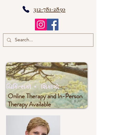
312-781-2850
ચિકિત્સકો - શિકાગો
Online Therapy and In-Person
Therapy Available