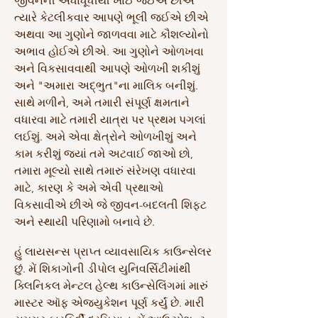
જીવનની અંધાધૂંધીથી ખાઈ જઈએ છીએ
ત્યારે કેટલીકવાર આપણે ભૂલી જઈએ છીએ
અથવા આ ગુણોને જાળવવા માટે કૌશલ્યોનો
અભાવ હોઈએ છીએ. આ ગુણોને ઓળખવા
અને વિકસાવવાથી આપણે ઓળખી શકીશું
અને "અમારા અદ્ભુત"ના માલિક બનીશું.
સાથે મળીને, અમે તમારી સંપૂર્ણ ક્ષમતાને
વધારવા માટે તમારી યાત્રા પર પ્રથમ પગલાં
લઈશું. અમે એવા ક્ષેત્રોને ઓળખીશું અને
કામ કરીશું જ્યાં તમે અટવાઈ જાઓ છો,
તમારા મૂલ્યો સાથે તમારું સંરેખણ વધારવા
માટે, કારણ કે અમે એવી પ્રથાઓ
વિકસાવીએ છીએ જે જીવન-બદલતી શિફ્ટ
અને સ્થાયી પરિણામો બનાવે છે.
હું લાયસન્સ પ્રાપ્ત વ્યાવસાયિક કાઉન્સેલર
છું. મેં શિકાગોની ડીપોલ યુનિવર્સિટીમાંથી
ક્લિનિકલ મેન્ટલ હેલ્થ કાઉન્સેલિંગમાં મારું
માસ્ટર ઑફ એજ્યુકેશન પૂર્ણ કર્યું છે. મારી