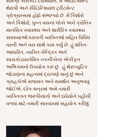
સમગ્ર કારકિર્દી દરમિયાન, મેં આઉટપેશન્ટ
થેરાપી અને રેસિડેન્શિયલ ટ્રીટમેન્ટ
પ્રોગ્રામ્સમાં હોદ્દો સંભાળ્યો છે. મેં કિશોરો
અને કિશોરો, પુખ્ત વયના લોકો અને ક્રોનિક
માનસિક સ્વાસ્થ્ય અને શારીરિક સ્વાસ્થ્ય
સમસ્યાઓ ધરાવતી વ્યક્તિઓ સહિત વિવિધ
વસ્તી અને વય સાથે કામ કર્યું છે. હું શક્તિ-
આધારિત, વ્યક્તિ-કેન્દ્રિત અને
સાયકોડાયનેમિક તકનીકોના એકીકૃત
અભિગમનો ઉપયોગ કરું છું.
હું થેરાપ્યુટિક
જોડાણના મહત્વમાં દ્રઢપણે માનું છું અને
ગ્રાહકોએ સલામત અને સમર્થન અનુભવવું
જોઈએ.
​
દરેક સત્રમાં અમે તમારી
વ્યક્તિગત જરૂરિયાતો અને ધ્યેયોને પહોંચી
વળવા માટે તમારી સારવારમાં સહયોગ કરીશું.